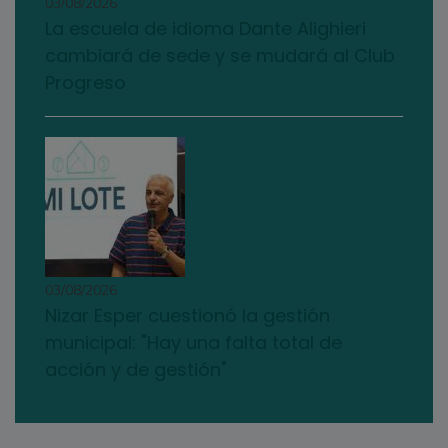
03/08/2026
La escuela de idioma Dante Alighieri
cambiará de sede y se mudará al Club
Progreso
03/08/2026
Nizar Esper cuestionó la gestión
municipal: "Hay una falta total de
acción y de gestión"