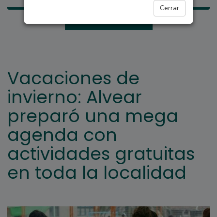
Cerrar
REGIONALES
Vacaciones de
invierno: Alvear
preparó una mega
agenda con
actividades gratuitas
en toda la localidad