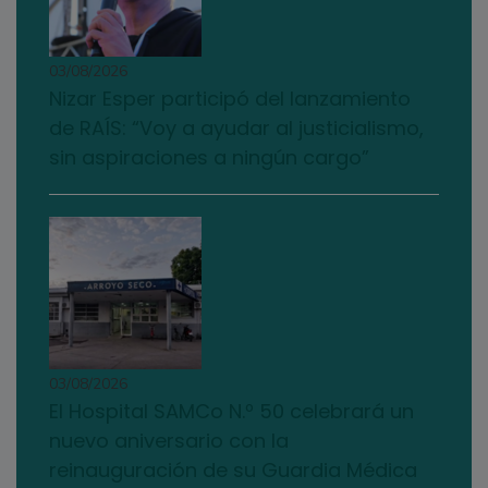
03/08/2026
Nizar Esper participó del lanzamiento
de RAÍS: “Voy a ayudar al justicialismo,
sin aspiraciones a ningún cargo”
03/08/2026
El Hospital SAMCo N.º 50 celebrará un
nuevo aniversario con la
reinauguración de su Guardia Médica