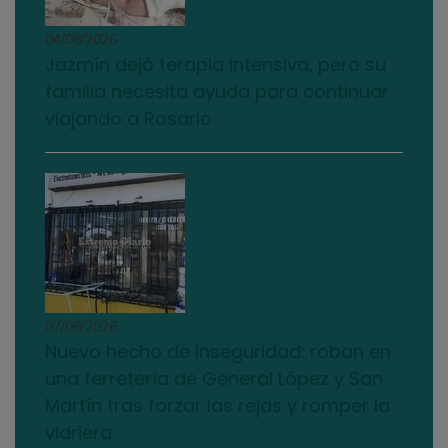
04/08/2026
Jazmín dejó terapia intensiva, pero su
familia necesita ayuda para continuar
viajando a Rosario
07/08/2026
Nuevo hecho de inseguridad: roban en
una ferretería de General López y San
Martín tras forzar las rejas y romper la
vidriera