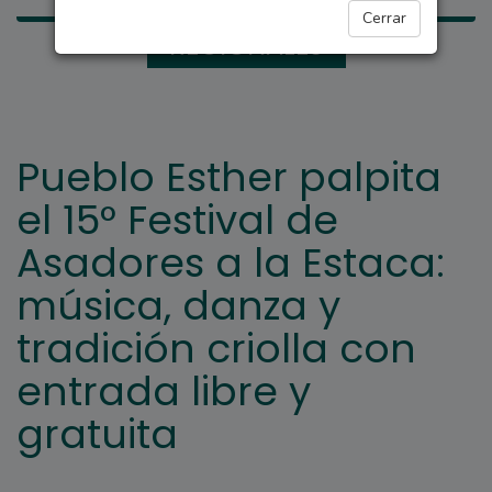
Cerrar
REGIONALES
Pueblo Esther palpita
el 15° Festival de
Asadores a la Estaca:
música, danza y
tradición criolla con
entrada libre y
gratuita