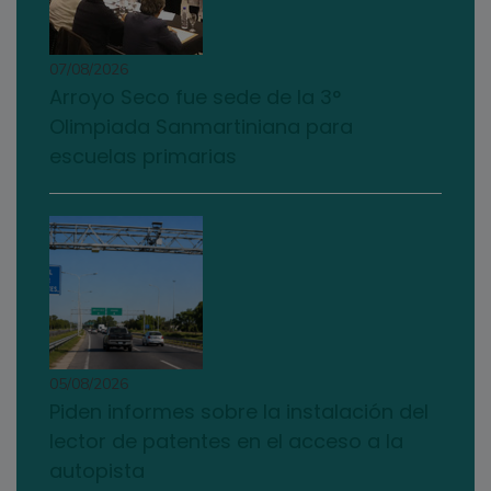
07/08/2026
Arroyo Seco fue sede de la 3°
Olimpiada Sanmartiniana para
escuelas primarias
05/08/2026
Piden informes sobre la instalación del
lector de patentes en el acceso a la
autopista