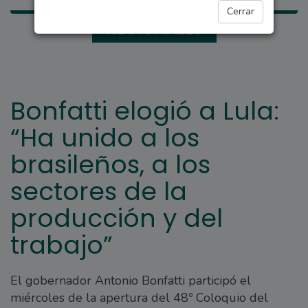
Cerrar
REGIONALES
Bonfatti elogió a Lula:
“Ha unido a los
brasileños, a los
sectores de la
producción y del
trabajo”
El gobernador Antonio Bonfatti participó el
miércoles de la apertura del 48º Coloquio del