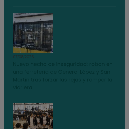
07/08/2026
Nuevo hecho de inseguridad: roban en
una ferretería de General López y San
Martín tras forzar las rejas y romper la
vidriera