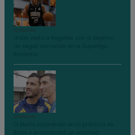
01/08/2026
Unión visita a Regatas con el objetivo
de seguir sumando en la Superliga
Rosarina
01/08/2026
Di María sorprendió en la práctica de
Boca y protagonizó un emotivo