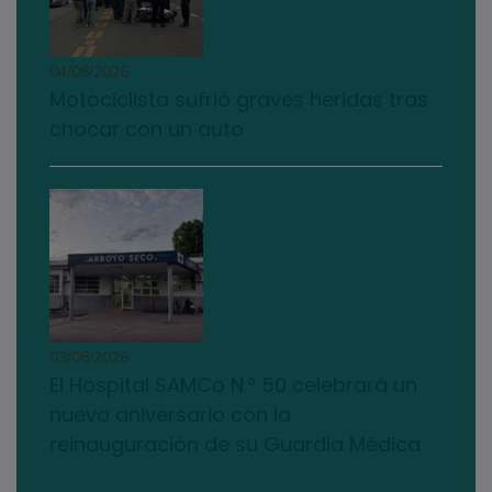
04/08/2026
Motociclista sufrió graves heridas tras
chocar con un auto
03/08/2026
El Hospital SAMCo N.º 50 celebrará un
nuevo aniversario con la
reinauguración de su Guardia Médica