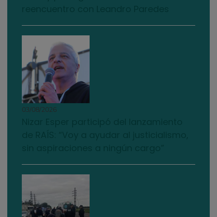
reencuentro con Leandro Paredes
03/08/2026
Nizar Esper participó del lanzamiento
de RAÍS: “Voy a ayudar al justicialismo,
sin aspiraciones a ningún cargo”