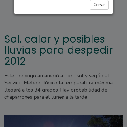
REGIONALES
Cerrar
Sol, calor y posibles
lluvias para despedir
2012
Este domingo amaneció a puro sol y según el
Servicio Meteorológico la temperatura máxima
llegará a los 34 grados. Hay probabilidad de
chaparrones para el lunes a la tarde