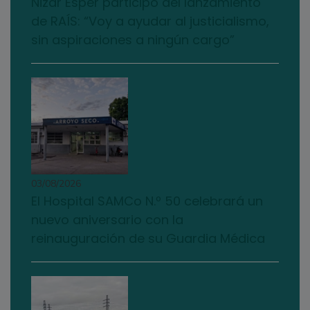
Nizar Esper participó del lanzamiento
de RAÍS: “Voy a ayudar al justicialismo,
sin aspiraciones a ningún cargo”
03/08/2026
El Hospital SAMCo N.º 50 celebrará un
nuevo aniversario con la
reinauguración de su Guardia Médica