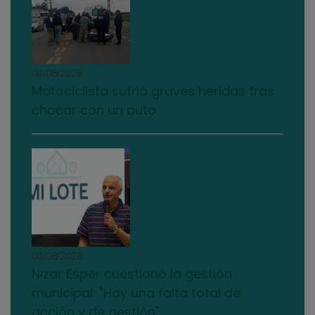
04/08/2026
Motociclista sufrió graves heridas tras
chocar con un auto
03/08/2026
Nizar Esper cuestionó la gestión
municipal: "Hay una falta total de
acción y de gestión"