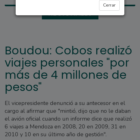
Cerrar
REGIONALES
Boudou: Cobos realizó
viajes personales "por
más de 4 millones de
pesos"
El vicepresidente denunció a su antecesor en el
cargo al afirmar que "mintió, dijo que no le daban
el avión oficial cuando un informe dice que realizó
6 viajes a Mendoza en 2008, 20 en 2009, 31 en
2010 y 10 en su último año de gestión".