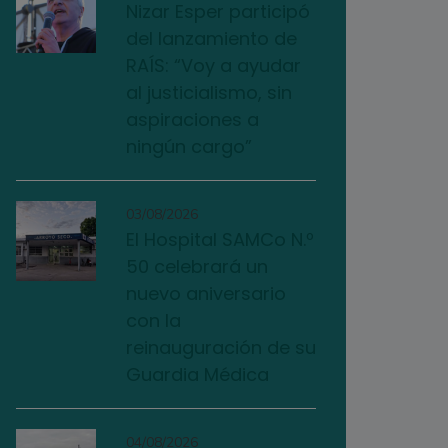
Nizar Esper participó
del lanzamiento de
RAÍS: “Voy a ayudar
al justicialismo, sin
aspiraciones a
ningún cargo”
03/08/2026
El Hospital SAMCo N.º
50 celebrará un
nuevo aniversario
con la
reinauguración de su
Guardia Médica
04/08/2026