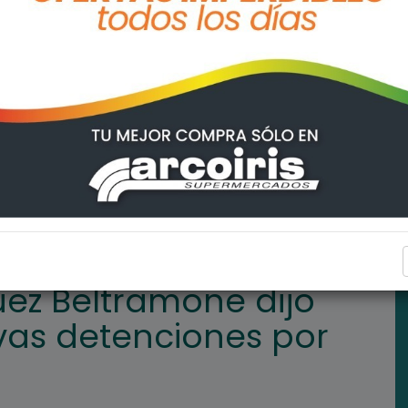
dijo que no habrá nuevas detenciones por la pueblada
REGIONALES
uez Beltramone dijo
as detenciones por