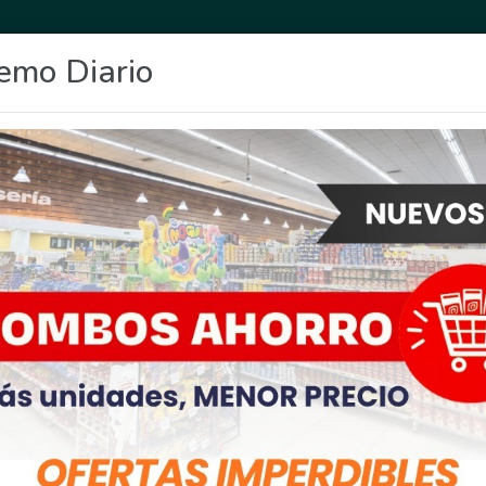
emo Diario
OCIO
DEPORTES
FIGHIERA
GENERAL LAGOS
POLICIALES
RE