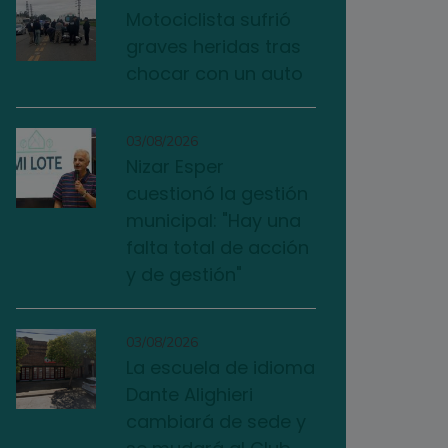
Motociclista sufrió
graves heridas tras
chocar con un auto
03/08/2026
Nizar Esper
cuestionó la gestión
municipal: "Hay una
falta total de acción
y de gestión"
03/08/2026
La escuela de idioma
Dante Alighieri
cambiará de sede y