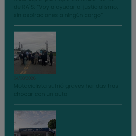
de RAÍS: “Voy a ayudar al justicialismo,
sin aspiraciones a ningún cargo”
04/08/2026
Motociclista sufrió graves heridas tras
chocar con un auto