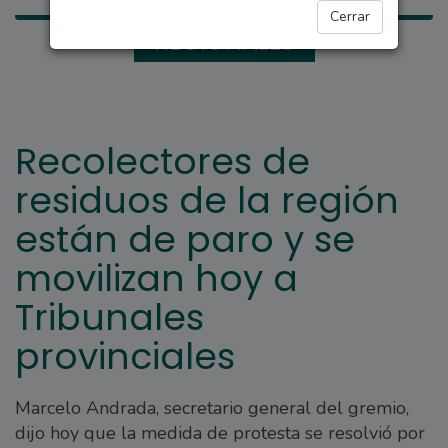
Cerrar
REGIONALES
Recolectores de
residuos de la región
están de paro y se
movilizan hoy a
Tribunales
provinciales
Marcelo Andrada, secretario general del gremio,
dijo hoy que la medida de protesta se resolvió por