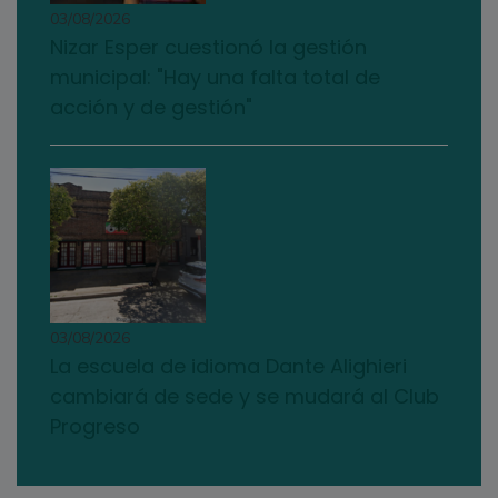
03/08/2026
Nizar Esper cuestionó la gestión
municipal: "Hay una falta total de
acción y de gestión"
03/08/2026
La escuela de idioma Dante Alighieri
cambiará de sede y se mudará al Club
Progreso