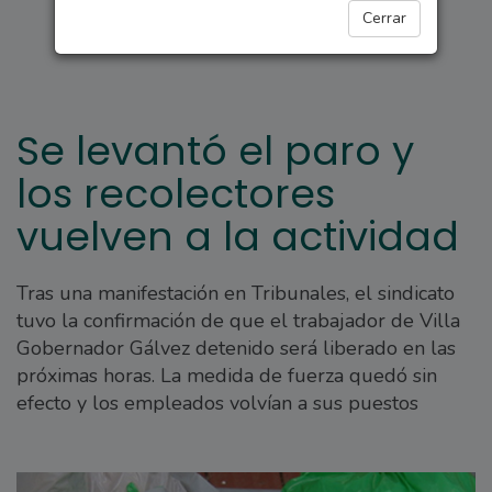
REGIONALES
Cerrar
Se levantó el paro y
los recolectores
vuelven a la actividad
Tras una manifestación en Tribunales, el sindicato
tuvo la confirmación de que el trabajador de Villa
Gobernador Gálvez detenido será liberado en las
próximas horas. La medida de fuerza quedó sin
efecto y los empleados volvían a sus puestos