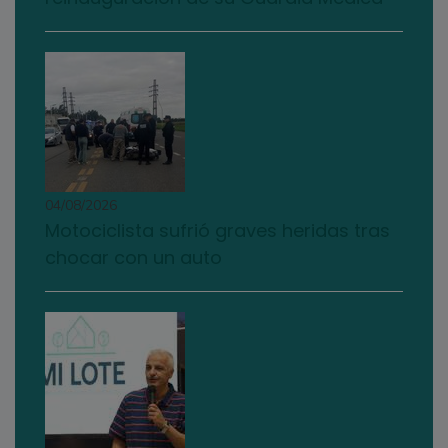
04/08/2026
Motociclista sufrió graves heridas tras
chocar con un auto