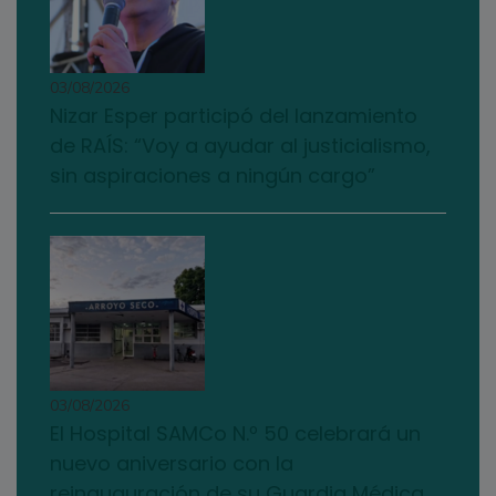
03/08/2026
Nizar Esper participó del lanzamiento
de RAÍS: “Voy a ayudar al justicialismo,
sin aspiraciones a ningún cargo”
03/08/2026
El Hospital SAMCo N.º 50 celebrará un
nuevo aniversario con la
reinauguración de su Guardia Médica