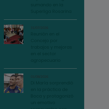
sumando en la
Superliga Rosarina
31/07/2026
Reunión en el
Concejo por
trabajos y mejoras
en el sector
agropecuario
01/08/2026
Di María sorprendió
en la práctica de
Boca y protagonizó
un emotivo