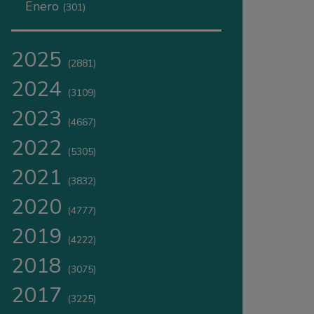
Enero
(301)
2025
(2881)
2024
(3109)
2023
(4667)
2022
(5305)
2021
(3832)
2020
(4777)
2019
(4222)
2018
(3075)
2017
(3225)