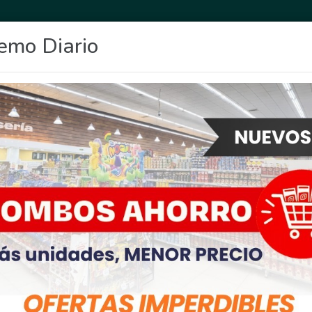
emo Diario
OCIO
DEPORTES
FIGHIERA
GENERAL LAGOS
POLICIALES
RE