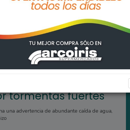
rtes
REGIONALES
or tormentas fuertes
uma una advertencia de abundante caída de agua,
izo