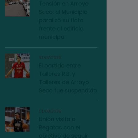
Tensión en Arroyo
Seco: el Municipio
paralizó su flota
frente al edificio
municipal
31/07/2026
El partido entre
Talleres R.B. y
Talleres de Arroyo
Seco fue suspendido
01/08/2026
Unión visita a
Regatas con el
objetivo de seguir