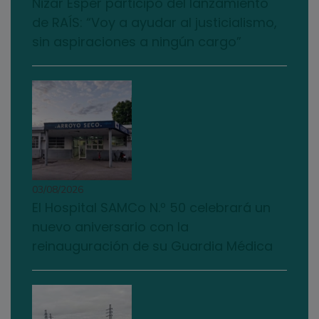
Nizar Esper participó del lanzamiento
de RAÍS: “Voy a ayudar al justicialismo,
sin aspiraciones a ningún cargo”
03/08/2026
El Hospital SAMCo N.º 50 celebrará un
nuevo aniversario con la
reinauguración de su Guardia Médica