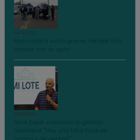
04/08/2026
Motociclista sufrió graves heridas tras
chocar con un auto
03/08/2026
Nizar Esper cuestionó la gestión
municipal: "Hay una falta total de
acción y de gestión"