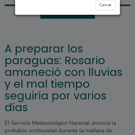
Cerrar
REGIONALES
A preparar los
paraguas: Rosario
amaneció con lluvias
y el mal tiempo
seguiría por varios
días
El Servicio Meteorológico Nacional anuncia la
probable continuidad durante la mañana de