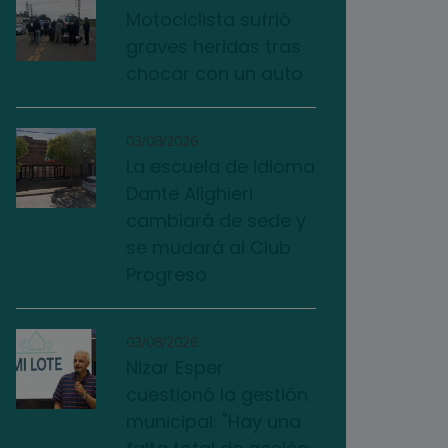
Motociclista sufrió
graves heridas tras
chocar con un auto
03/08/2026
La escuela de idioma
Dante Alighieri
cambiará de sede y
se mudará al Club
Progreso
03/08/2026
Nizar Esper
cuestionó la gestión
municipal: "Hay una