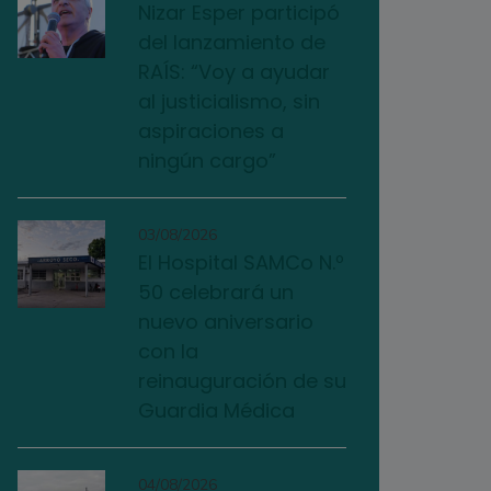
Nizar Esper participó
del lanzamiento de
RAÍS: “Voy a ayudar
al justicialismo, sin
aspiraciones a
ningún cargo”
03/08/2026
El Hospital SAMCo N.º
50 celebrará un
nuevo aniversario
con la
reinauguración de su
Guardia Médica
04/08/2026