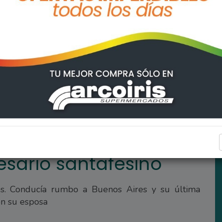
REGIONALES
sario santafesino
s. Conducía rumbo a Buenos Aires y su última
on su esposa