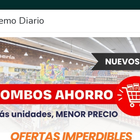
emo Diario
OCIO
DEPORTES
FIGHIERA
GENERAL LAGOS
POLICIALES
RE