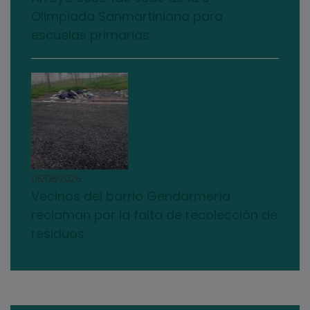
Olimpiada Sanmartiniana para
escuelas primarias
05/08/2026
Vecinos del barrio Gendarmería
reclaman por la falta de recolección de
residuos