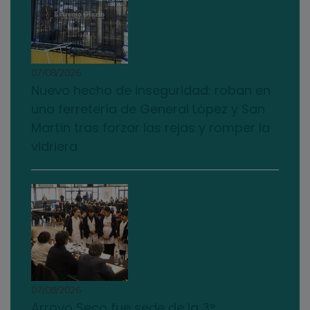
07/08/2026
Nuevo hecho de inseguridad: roban en
una ferretería de General López y San
Martín tras forzar las rejas y romper la
vidriera
07/08/2026
Arroyo Seco fue sede de la 3°