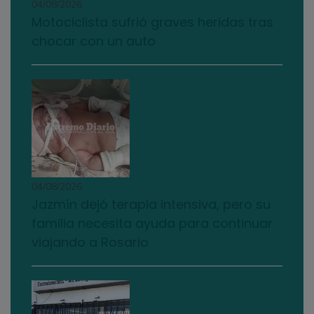
04/08/2026
Motociclista sufrió graves heridas tras
chocar con un auto
04/08/2026
Jazmín dejó terapia intensiva, pero su
familia necesita ayuda para continuar
viajando a Rosario