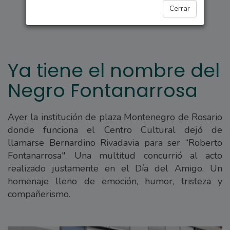
REGIONALES
Cerrar
Ya tiene el nombre del
Negro Fontanarrosa
Ayer la institución de plaza Montenegro de Rosario
donde funciona el Centro Cultural dejó de
llamarse Bernardino Rivadavia para ser “Roberto
Fontanarrosa". Una multitud concurrió al acto
realizado justamente en el Día del Amigo. Un
homenaje lleno de emoción, humor, tristeza y
compañerismo.