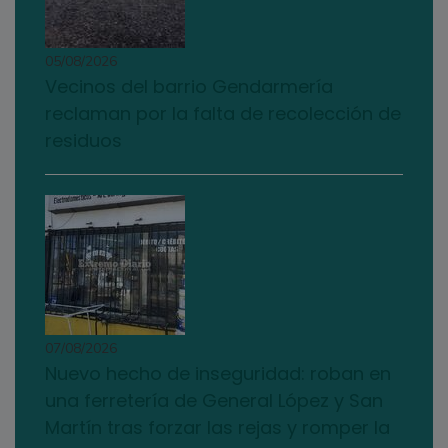
05/08/2026
Vecinos del barrio Gendarmería
reclaman por la falta de recolección de
residuos
07/08/2026
Nuevo hecho de inseguridad: roban en
una ferretería de General López y San
Martín tras forzar las rejas y romper la