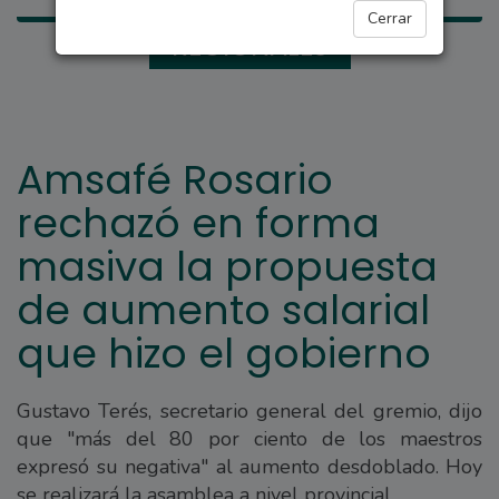
Cerrar
REGIONALES
Amsafé Rosario
rechazó en forma
masiva la propuesta
de aumento salarial
que hizo el gobierno
Gustavo Terés, secretario general del gremio, dijo
que "más del 80 por ciento de los maestros
expresó su negativa" al aumento desdoblado. Hoy
se realizará la asamblea a nivel provincial.