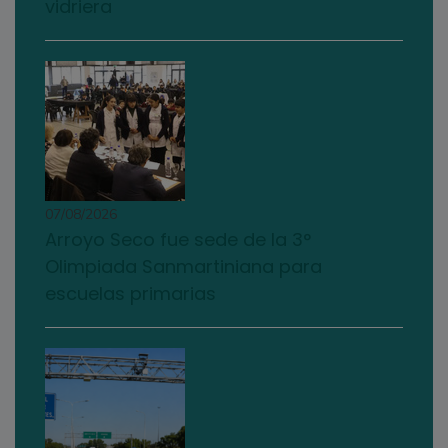
vidriera
07/08/2026
Arroyo Seco fue sede de la 3°
Olimpiada Sanmartiniana para
escuelas primarias