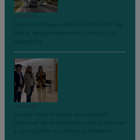
05/08/2026
Piden informes sobre la instalación del
lector de patentes en el acceso a la
autopista
05/08/2026
Arroyo Seco impulsa una agenda
mensual de actividades para promover
y acompañar la lactancia materna