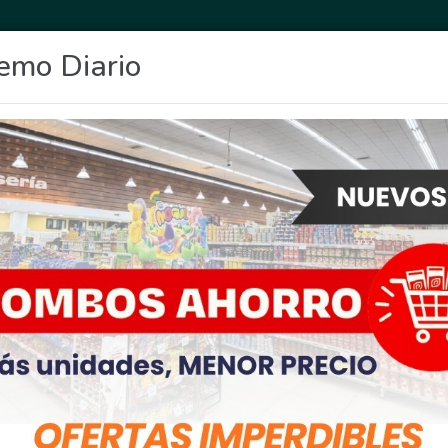
emo Diario
OCIO
DEPORTES
FIGHIERA
GENERAL LAGOS
POLICIALES
RE