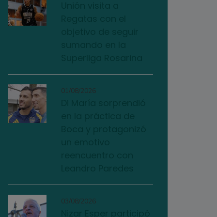
Unión visita a
Regatas con el
objetivo de seguir
sumando en la
Superliga Rosarina
01/08/2026
Di María sorprendió
en la práctica de
Boca y protagonizó
un emotivo
reencuentro con
Leandro Paredes
03/08/2026
Nizar Esper participó