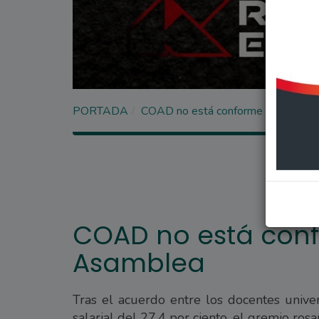
PORTADA
COAD no está conforme y convoca
COAD no está con
Asamblea
Tras el acuerdo entre los docentes univer
salarial del 27,4 por ciento, el gremio rosa