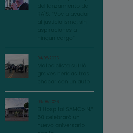
del lanzamiento de
RAÍS: “Voy a ayudar
al justicialismo, sin
aspiraciones a
ningún cargo”
04/08/2026
Motociclista sufrió
graves heridas tras
chocar con un auto
03/08/2026
El Hospital SAMCo N.º
50 celebrará un
nuevo aniversario