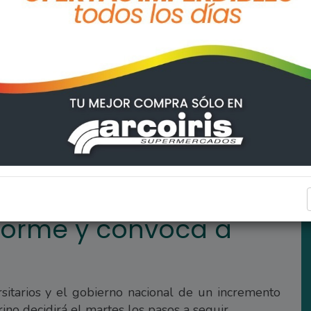
 a Asamblea
REGIONALES
forme y convoca a
sitarios y el gobierno nacional de un incremento
rino decidirá el martes los pasos a seguir