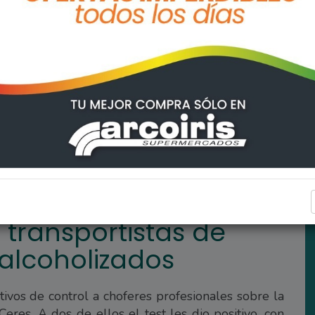
carga por circular alcoholizados
REGIONALES
transportistas de
 alcoholizados
tivos de control a choferes profesionales sobre la
Ceres. A dos de ellos el test les dio positivo, con