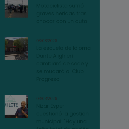
Motociclista sufrió
graves heridas tras
chocar con un auto
03/08/2026
La escuela de idioma
Dante Alighieri
cambiará de sede y
se mudará al Club
Progreso
03/08/2026
Nizar Esper
cuestionó la gestión
municipal: "Hay una