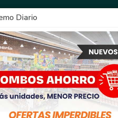
emo Diario
OCIO
DEPORTES
FIGHIERA
GENERAL LAGOS
POLICIALES
RE