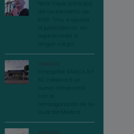
Nizar Esper participó
del lanzamiento de
RAÍS: “Voy a ayudar
al justicialismo, sin
aspiraciones a
ningún cargo”
03/08/2026
El Hospital SAMCo N.º
50 celebrará un
nuevo aniversario
con la
reinauguración de su
Guardia Médica
04/08/2026