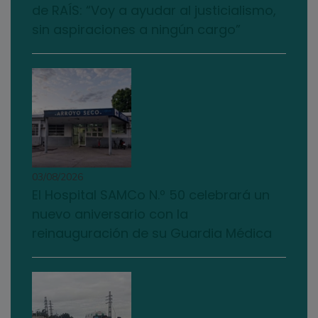
de RAÍS: “Voy a ayudar al justicialismo,
sin aspiraciones a ningún cargo”
03/08/2026
El Hospital SAMCo N.º 50 celebrará un
nuevo aniversario con la
reinauguración de su Guardia Médica