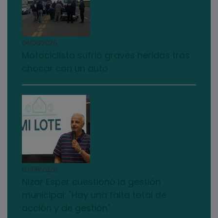
04/08/2026
Motociclista sufrió graves heridas tras
chocar con un auto
03/08/2026
Nizar Esper cuestionó la gestión
municipal: "Hay una falta total de
acción y de gestión"