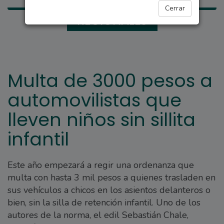
Cerrar
REGIONALES
Multa de 3000 pesos a
automovilistas que
lleven niños sin sillita
infantil
Este año empezará a regir una ordenanza que
multa con hasta 3 mil pesos a quienes trasladen en
sus vehículos a chicos en los asientos delanteros o
bien, sin la silla de retención infantil. Uno de los
autores de la norma, el edil Sebastián Chale,