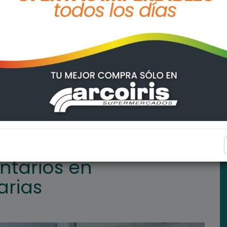
ncias Sanitarias
REGIONALES
ntarios en
arias