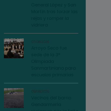
General López y San
Martín tras forzar las
rejas y romper la
vidriera
07/08/2026
Arroyo Seco fue
sede de la 3°
Olimpiada
Sanmartiniana para
escuelas primarias
05/08/2026
Vecinos del barrio
Gendarmería