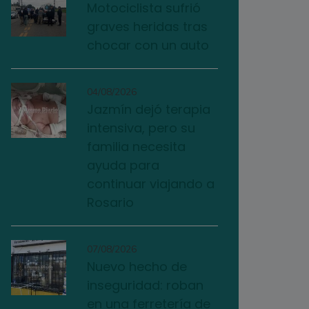
Motociclista sufrió
graves heridas tras
chocar con un auto
04/08/2026
Jazmín dejó terapia
intensiva, pero su
familia necesita
ayuda para
continuar viajando a
Rosario
07/08/2026
Nuevo hecho de
inseguridad: roban
en una ferretería de