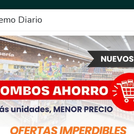
emo Diario
OCIO
DEPORTES
FIGHIERA
GENERAL LAGOS
POLICIALES
RE