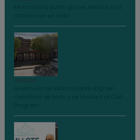
Motociclista sufrió graves heridas tras
chocar con un auto
03/08/2026
La escuela de idioma Dante Alighieri
cambiará de sede y se mudará al Club
Progreso