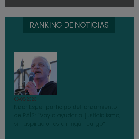
RANKING DE NOTICIAS
03/08/2026
Nizar Esper participó del lanzamiento
de RAÍS: “Voy a ayudar al justicialismo,
sin aspiraciones a ningún cargo”