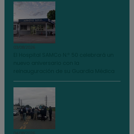
03/08/2026
El Hospital SAMCo N.º 50 celebrará un
nuevo aniversario con la
reinauguración de su Guardia Médica
04/08/2026