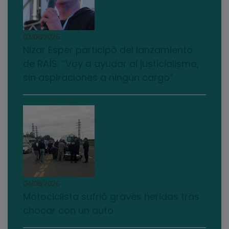
03/08/2026
Nizar Esper participó del lanzamiento
de RAÍS: “Voy a ayudar al justicialismo,
sin aspiraciones a ningún cargo”
04/08/2026
Motociclista sufrió graves heridas tras
chocar con un auto