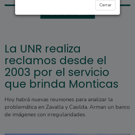
Cerrar
REGIONALES
La UNR realiza
reclamos desde el
2003 por el servicio
que brinda Monticas
Hoy habrá nuevas reuniones para analizar la
problemática en Zavalla y Casilda. Arman un banco
de imágenes con irregularidades.