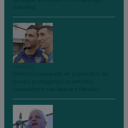
Rosarina
01/08/2026
Di María sorprendió en la práctica de
Boca y protagonizó un emotivo
reencuentro con Leandro Paredes