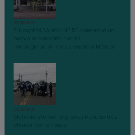
03/08/2026
El Hospital SAMCo N.º 50 celebrará un
nuevo aniversario con la
reinauguración de su Guardia Médica
04/08/2026
Motociclista sufrió graves heridas tras
chocar con un auto