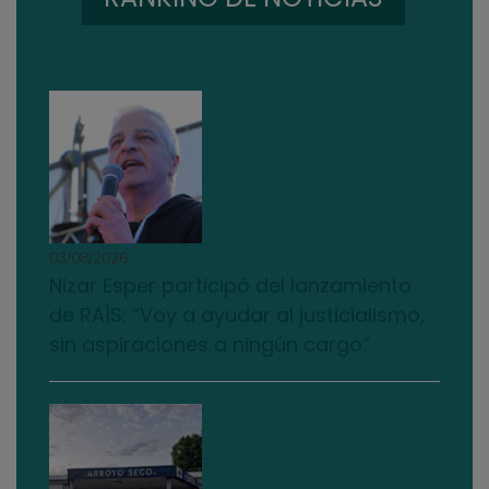
03/08/2026
Nizar Esper participó del lanzamiento
de RAÍS: “Voy a ayudar al justicialismo,
sin aspiraciones a ningún cargo”