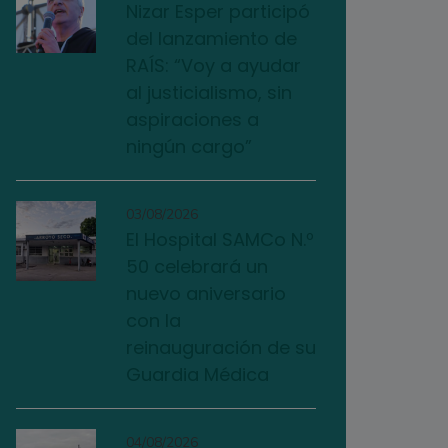
Nizar Esper participó
del lanzamiento de
RAÍS: “Voy a ayudar
al justicialismo, sin
aspiraciones a
ningún cargo”
03/08/2026
El Hospital SAMCo N.º
50 celebrará un
nuevo aniversario
con la
reinauguración de su
Guardia Médica
04/08/2026