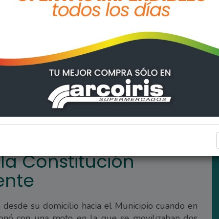
protagonizó accidente
REGIONALES
lla Constitución
ente
ía desde su domicilio hacia el Municipio cuando en
sionó con una moto en la que se movilizaban dos