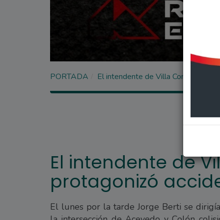
PORTADA
El intendente de Villa Constitución 
El intendente de Vi
protagonizó accid
El lunes por la tarde Jorge Berti se dirig
la intersección de Acevedo y Colón coli