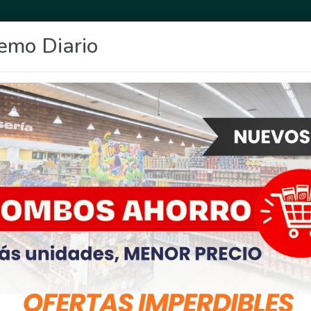
emo Diario
OCIO
DEPORTES
FIGHIERA
GENERAL LAGOS
POLICIALES
RE