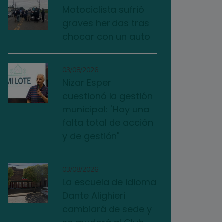
Motociclista sufrió
graves heridas tras
chocar con un auto
03/08/2026
Nizar Esper
cuestionó la gestión
municipal: "Hay una
falta total de acción
y de gestión"
03/08/2026
La escuela de idioma
Dante Alighieri
cambiará de sede y