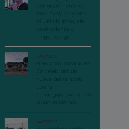
del lanzamiento de
RAÍS: “Voy a ayudar
al justicialismo, sin
aspiraciones a
ningún cargo”
03/08/2026
El Hospital SAMCo N.º
50 celebrará un
nuevo aniversario
con la
reinauguración de su
Guardia Médica
04/08/2026