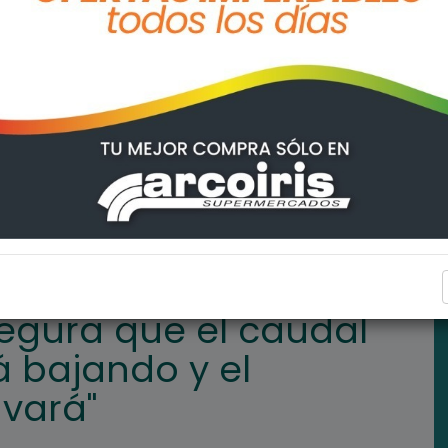
al "del Paraná seguirá bajando y el panorama se agravará"
REGIONALES
segura que el caudal
á bajando y el
vará"