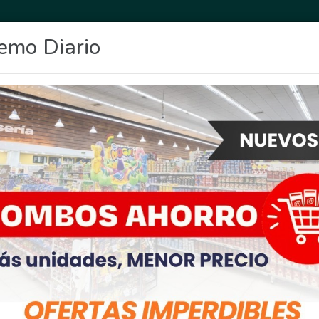
emo Diario
OCIO
DEPORTES
FIGHIERA
GENERAL LAGOS
POLICIALES
RE