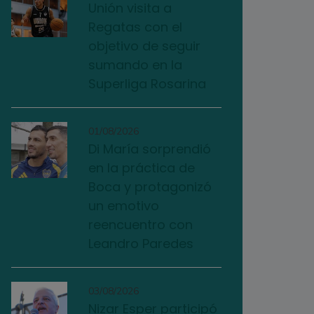
Unión visita a
Regatas con el
objetivo de seguir
sumando en la
Superliga Rosarina
01/08/2026
Di María sorprendió
en la práctica de
Boca y protagonizó
un emotivo
reencuentro con
Leandro Paredes
03/08/2026
Nizar Esper participó