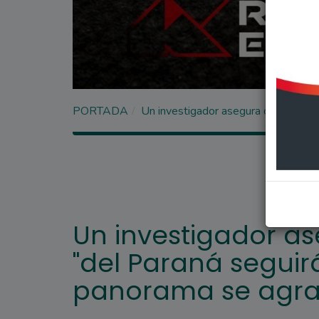
PORTADA
Un investigador asegura que el caud
Un investigador a
"del Paraná seguir
panorama se agra