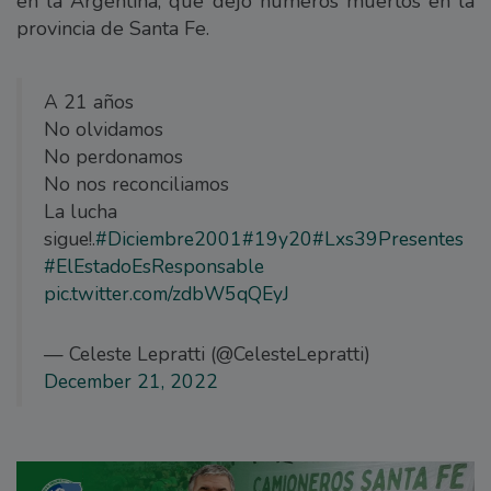
en la Argentina, que dejó numeros muertos en la
provincia de Santa Fe.
A 21 años
No olvidamos
No perdonamos
No nos reconciliamos
La lucha
sigue!.
#Diciembre2001
#19y20
#Lxs39Presentes
#ElEstadoEsResponsable
pic.twitter.com/zdbW5qQEyJ
— Celeste Lepratti (@CelesteLepratti)
December 21, 2022