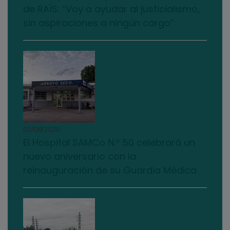
de RAÍS: “Voy a ayudar al justicialismo,
sin aspiraciones a ningún cargo”
03/08/2026
El Hospital SAMCo N.º 50 celebrará un
nuevo aniversario con la
reinauguración de su Guardia Médica