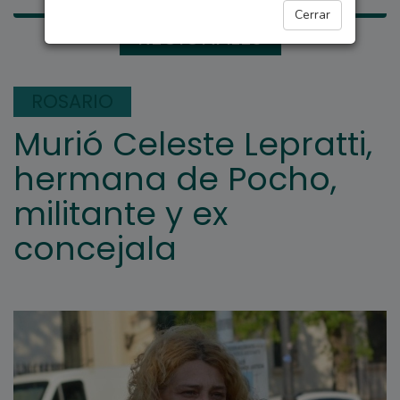
Cerrar
REGIONALES
ROSARIO
Murió Celeste Lepratti,
hermana de Pocho,
militante y ex
concejala