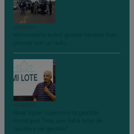
04/08/2026
Motociclista sufrió graves heridas tras
chocar con un auto
03/08/2026
Nizar Esper cuestionó la gestión
municipal: "Hay una falta total de
acción y de gestión"