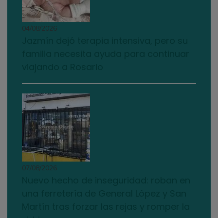
04/08/2026
Jazmín dejó terapia intensiva, pero su
familia necesita ayuda para continuar
viajando a Rosario
07/08/2026
Nuevo hecho de inseguridad: roban en
una ferretería de General López y San
Martín tras forzar las rejas y romper la