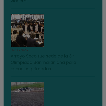
vidriera
07/08/2026
Arroyo Seco fue sede de la 3°
Olimpiada Sanmartiniana para
escuelas primarias