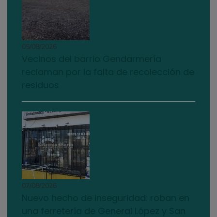
05/08/2026
Vecinos del barrio Gendarmería
reclaman por la falta de recolección de
residuos
07/08/2026
Nuevo hecho de inseguridad: roban en
una ferretería de General López y San