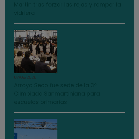
Martín tras forzar las rejas y romper la
vidriera
07/08/2026
Arroyo Seco fue sede de la 3°
Olimpiada Sanmartiniana para
escuelas primarias