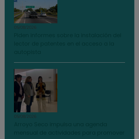
05/08/2026
Piden informes sobre la instalación del
lector de patentes en el acceso a la
autopista
05/08/2026
Arroyo Seco impulsa una agenda
mensual de actividades para promover