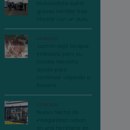
Motociclista sufrió
graves heridas tras
chocar con un auto
04/08/2026
Jazmín dejó terapia
intensiva, pero su
familia necesita
ayuda para
continuar viajando a
Rosario
07/08/2026
Nuevo hecho de
inseguridad: roban
en una ferretería de