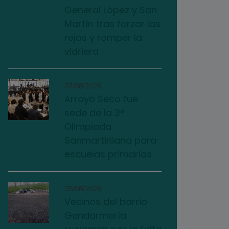
General López y San
Martín tras forzar las
rejas y romper la
vidriera
07/08/2026
Arroyo Seco fue
sede de la 3°
Olimpiada
Sanmartiniana para
escuelas primarias
05/08/2026
Vecinos del barrio
Gendarmería