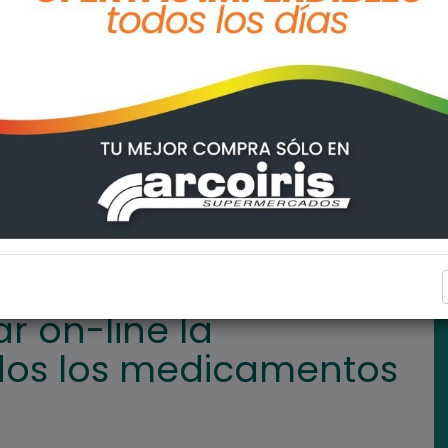
rmación de todos los medicamentos del país
SALUD
r on-line la
dos los medicamentos