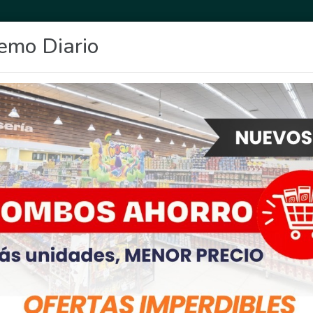
emo Diario
OCIO
DEPORTES
FIGHIERA
GENERAL LAGOS
POLICIALES
RE