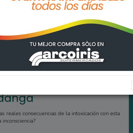
SALUD
ndanga
as reales consecuencias de la intoxicación con esta
a inconsciencia?