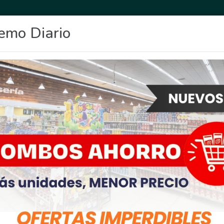
emo Diario
OCIO
DEPORTES
FIGHIERA
GENERAL LAGOS
POLICIALES
RE