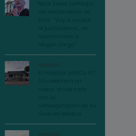
Nizar Esper participó
del lanzamiento de
RAÍS: “Voy a ayudar
al justicialismo, sin
aspiraciones a
ningún cargo”
03/08/2026
El Hospital SAMCo N.º
50 celebrará un
nuevo aniversario
con la
reinauguración de su
Guardia Médica
04/08/2026