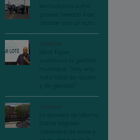
Motociclista sufrió
graves heridas tras
chocar con un auto
03/08/2026
Nizar Esper
cuestionó la gestión
municipal: "Hay una
falta total de acción
y de gestión"
03/08/2026
La escuela de idioma
Dante Alighieri
cambiará de sede y