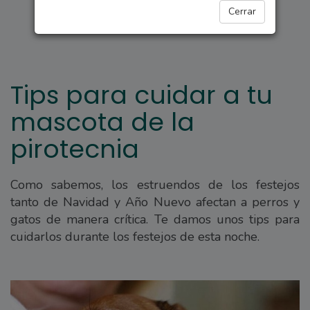
SALUD
Cerrar
Tips para cuidar a tu
mascota de la
pirotecnia
Como sabemos, los estruendos de los festejos
tanto de Navidad y Año Nuevo afectan a perros y
gatos de manera crítica. Te damos unos tips para
cuidarlos durante los festejos de esta noche.