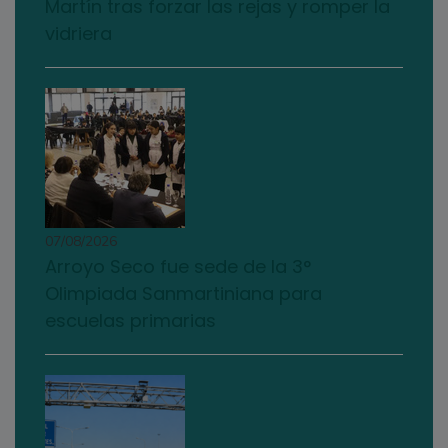
Martín tras forzar las rejas y romper la
vidriera
07/08/2026
Arroyo Seco fue sede de la 3°
Olimpiada Sanmartiniana para
escuelas primarias