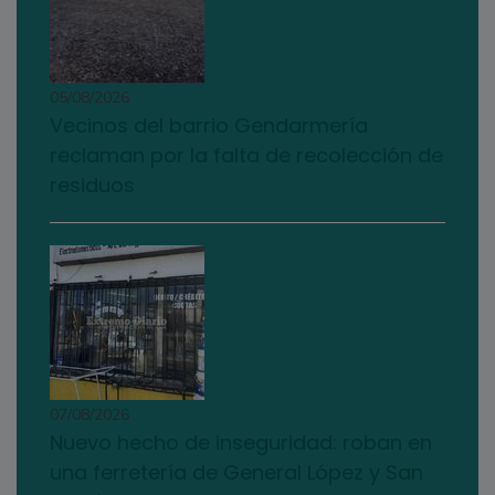
05/08/2026
Vecinos del barrio Gendarmería
reclaman por la falta de recolección de
residuos
07/08/2026
Nuevo hecho de inseguridad: roban en
una ferretería de General López y San