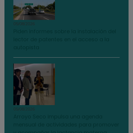
05/08/2026
Piden informes sobre la instalación del
lector de patentes en el acceso a la
autopista
05/08/2026
Arroyo Seco impulsa una agenda
mensual de actividades para promover
y acompañar la lactancia materna