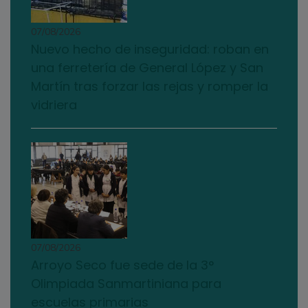
07/08/2026
Nuevo hecho de inseguridad: roban en
una ferretería de General López y San
Martín tras forzar las rejas y romper la
vidriera
07/08/2026
Arroyo Seco fue sede de la 3°
Olimpiada Sanmartiniana para
escuelas primarias