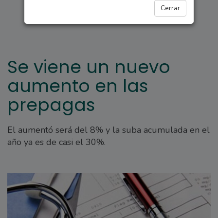
SALUD
Cerrar
Se viene un nuevo
aumento en las
prepagas
El aumentó será del 8% y la suba acumulada en el
año ya es de casi el 30%.