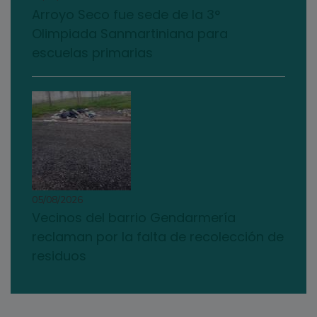
Arroyo Seco fue sede de la 3°
Olimpiada Sanmartiniana para
escuelas primarias
05/08/2026
Vecinos del barrio Gendarmería
reclaman por la falta de recolección de
residuos