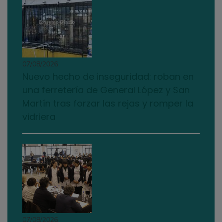
07/08/2026
Nuevo hecho de inseguridad: roban en
una ferretería de General López y San
Martín tras forzar las rejas y romper la
vidriera
07/08/2026