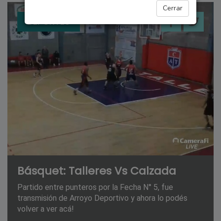
Cerrar
DEPORTES
Básquet: Talleres Vs Calzada
Partido entre punteros por la Fecha N° 5, fue
transmisión de Arroyo Deportivo y ahora lo podés
volver a ver acá!