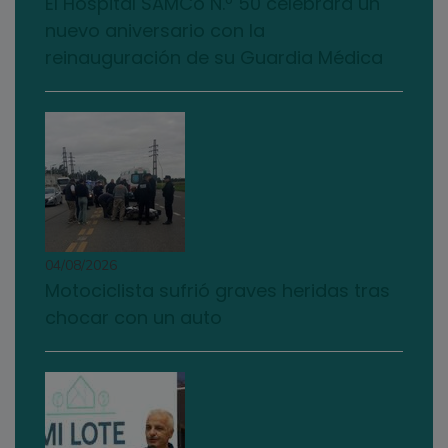
El Hospital SAMCo N.º 50 celebrará un
nuevo aniversario con la
reinauguración de su Guardia Médica
04/08/2026
Motociclista sufrió graves heridas tras
chocar con un auto