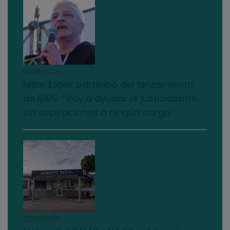
03/08/2026
Nizar Esper participó del lanzamiento
de RAÍS: “Voy a ayudar al justicialismo,
sin aspiraciones a ningún cargo”
03/08/2026