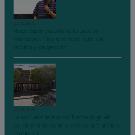
03/08/2026
Nizar Esper cuestionó la gestión
municipal: "Hay una falta total de
acción y de gestión"
03/08/2026
La escuela de idioma Dante Alighieri
cambiará de sede y se mudará al Club
Progreso