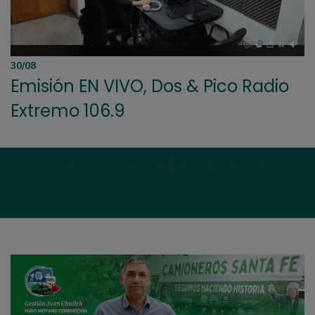
30/08
Emisión EN VIVO, Dos & Pico Radio
Extremo 106.9
Primera
|
Anterior
|
1
|
2
|
3
|
4
|
5
|
Siguien