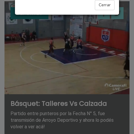
Cerrar
DEPORTES
Básquet: Talleres Vs Calzada
Partido entre punteros por la Fecha N° 5, fue
transmisión de Arroyo Deportivo y ahora lo podés
volver a ver acá!