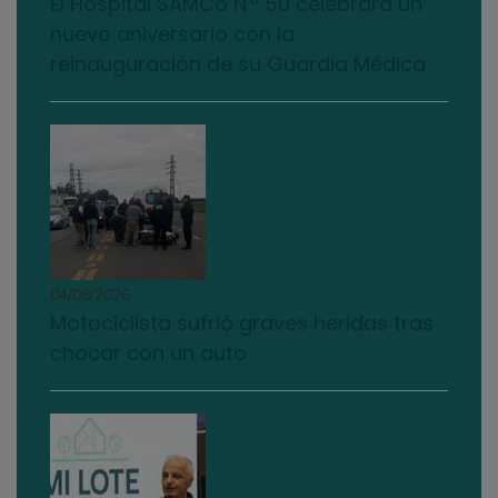
El Hospital SAMCo N.º 50 celebrará un
nuevo aniversario con la
reinauguración de su Guardia Médica
04/08/2026
Motociclista sufrió graves heridas tras
chocar con un auto