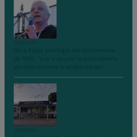
03/08/2026
Nizar Esper participó del lanzamiento
de RAÍS: “Voy a ayudar al justicialismo,
sin aspiraciones a ningún cargo”
03/08/2026