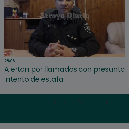
28/08
Alertan por llamados con presunto
intento de estafa
Primera
|
Anterior
|
3
|
4
|
5
|
6
|
7
|
Siguien