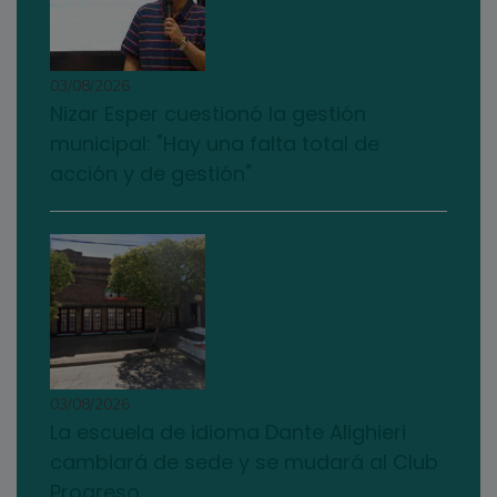
03/08/2026
Nizar Esper cuestionó la gestión
municipal: "Hay una falta total de
acción y de gestión"
03/08/2026
La escuela de idioma Dante Alighieri
cambiará de sede y se mudará al Club
Progreso