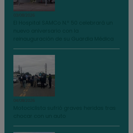
03/08/2026
El Hospital SAMCo N.º 50 celebrará un
nuevo aniversario con la
reinauguración de su Guardia Médica
04/08/2026
Motociclista sufrió graves heridas tras
chocar con un auto