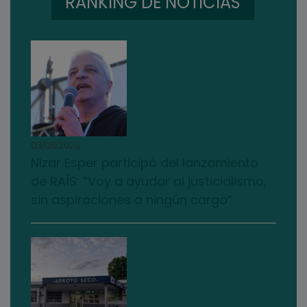
RANKING DE NOTICIAS
03/08/2026
Nizar Esper participó del lanzamiento
de RAÍS: “Voy a ayudar al justicialismo,
sin aspiraciones a ningún cargo”