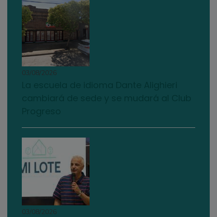
03/08/2026
La escuela de idioma Dante Alighieri
cambiará de sede y se mudará al Club
Progreso
03/08/2026