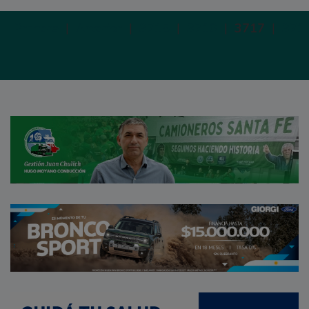
Primera
|
Anterior
|
3715
|
3716
|
3717
|
371