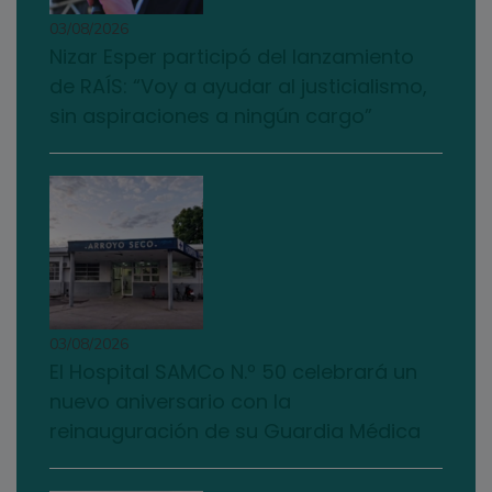
03/08/2026
Nizar Esper participó del lanzamiento
de RAÍS: “Voy a ayudar al justicialismo,
sin aspiraciones a ningún cargo”
03/08/2026
El Hospital SAMCo N.º 50 celebrará un
nuevo aniversario con la
reinauguración de su Guardia Médica