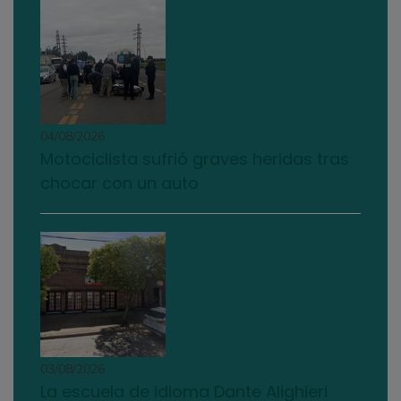
04/08/2026
Motociclista sufrió graves heridas tras
chocar con un auto
03/08/2026
La escuela de idioma Dante Alighieri