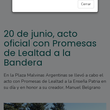
ARROYO SECO
Cerrar
20 de junio, acto
oficial con Promesas
de Lealtad a la
Bandera
En la Plaza Malvinas Argentinas se llevó a cabo el
acto con Promesas de Lealtad a la Enseña Patria en
su día y en honor a su creador, Manuel Belgrano