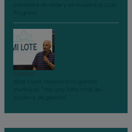
cambiará de sede y se mudará al Club
Progreso
03/08/2026
Nizar Esper cuestionó la gestión
municipal: "Hay una falta total de
acción y de gestión"