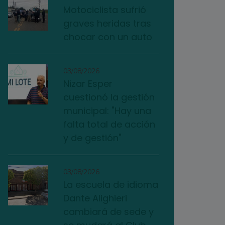
Motociclista sufrió
graves heridas tras
chocar con un auto
03/08/2026
Nizar Esper
cuestionó la gestión
municipal: "Hay una
falta total de acción
y de gestión"
03/08/2026
La escuela de idioma
Dante Alighieri
cambiará de sede y