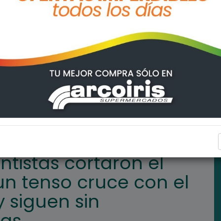
 el tránsito, sumaron un tenso cruce con el intendente Tonelli y s
ARROYO SECO
entistas cortaron el
un tenso cruce con el
y siguen sin
tas