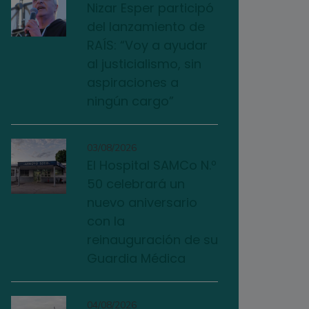
Nizar Esper participó
del lanzamiento de
RAÍS: “Voy a ayudar
al justicialismo, sin
aspiraciones a
ningún cargo”
03/08/2026
El Hospital SAMCo N.º
50 celebrará un
nuevo aniversario
con la
reinauguración de su
Guardia Médica
04/08/2026