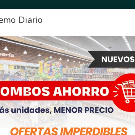
emo Diario
OCIO
DEPORTES
FIGHIERA
GENERAL LAGOS
POLICIALES
RE