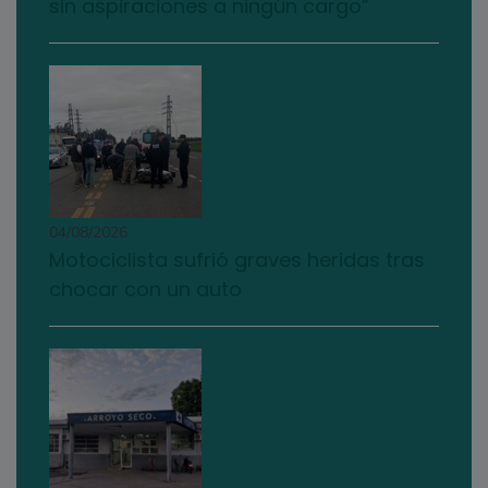
sin aspiraciones a ningún cargo”
04/08/2026
Motociclista sufrió graves heridas tras
chocar con un auto