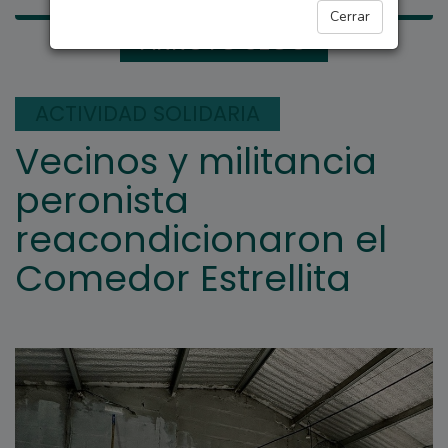
Cerrar
ARROYO SECO
ACTIVIDAD SOLIDARIA
Vecinos y militancia
peronista
reacondicionaron el
Comedor Estrellita