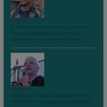
01/08/2026
Di María sorprendió en la práctica de
Boca y protagonizó un emotivo
reencuentro con Leandro Paredes
03/08/2026
Nizar Esper participó del lanzamiento
de RAÍS: “Voy a ayudar al justicialismo,