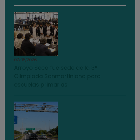
07/08/2026
Arroyo Seco fue sede de la 3°
Olimpiada Sanmartiniana para
escuelas primarias