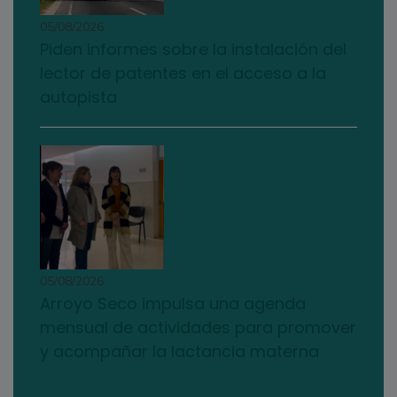
05/08/2026
Piden informes sobre la instalación del
lector de patentes en el acceso a la
autopista
05/08/2026
Arroyo Seco impulsa una agenda
mensual de actividades para promover
y acompañar la lactancia materna