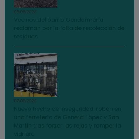
05/08/2026
Vecinos del barrio Gendarmería
reclaman por la falta de recolección de
residuos
07/08/2026
Nuevo hecho de inseguridad: roban en
una ferretería de General López y San
Martín tras forzar las rejas y romper la
vidriera