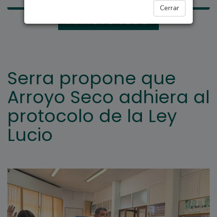
Cerrar
ARROYO SECO
Serra propone que
Arroyo Seco adhiera al
protocolo de la Ley
Lucio