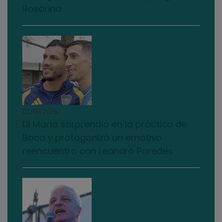
Rosarina
01/08/2026
Di María sorprendió en la práctica de
Boca y protagonizó un emotivo
reencuentro con Leandro Paredes