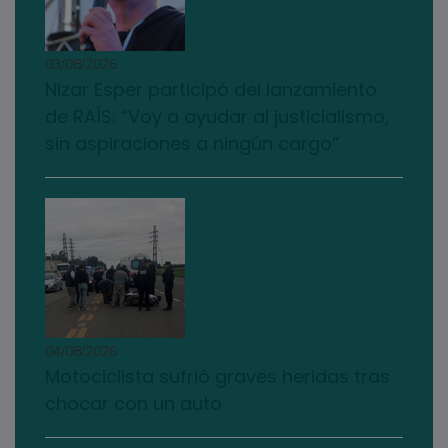
03/08/2026
Nizar Esper participó del lanzamiento
de RAÍS: “Voy a ayudar al justicialismo,
sin aspiraciones a ningún cargo”
04/08/2026
Motociclista sufrió graves heridas tras
chocar con un auto