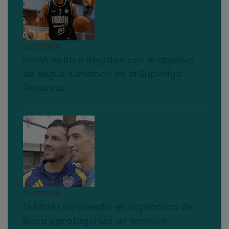
01/08/2026
Unión visita a Regatas con el objetivo
de seguir sumando en la Superliga
Rosarina
01/08/2026
Di María sorprendió en la práctica de
Boca y protagonizó un emotivo