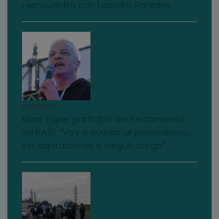
reencuentro con Leandro Paredes
03/08/2026
Nizar Esper participó del lanzamiento
de RAÍS: “Voy a ayudar al justicialismo,
sin aspiraciones a ningún cargo”