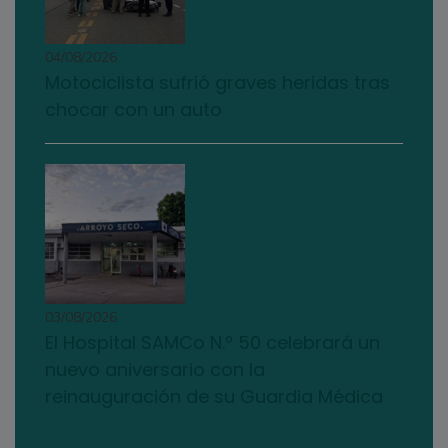
04/08/2026
Motociclista sufrió graves heridas tras
chocar con un auto
03/08/2026
El Hospital SAMCo N.º 50 celebrará un
nuevo aniversario con la
reinauguración de su Guardia Médica