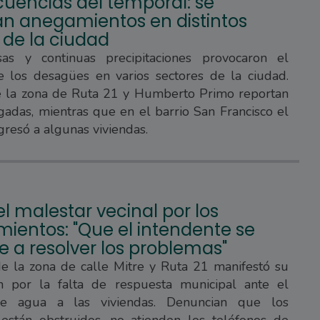
uencias del temporal: se
ran anegamientos en distintos
 de la ciudad
sas y continuas precipitaciones provocaron el
e los desagües en varios sectores de la ciudad.
e la zona de Ruta 21 y Humberto Primo reportan
gadas, mientras que en el barrio San Francisco el
gresó a algunas viviendas.
l malestar vecinal por los
ientos: "Que el intendente se
 a resolver los problemas"
de la zona de calle Mitre y Ruta 21 manifestó su
ón por la falta de respuesta municipal ante el
de agua a las viviendas. Denuncian que los
están obstruidos, no atienden los teléfonos de