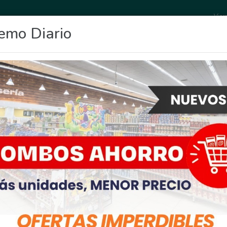
Vier
emo Diario
OCIO
DEPORTES
FIGHIERA
GENERAL LAGOS
POLICIALES
RE