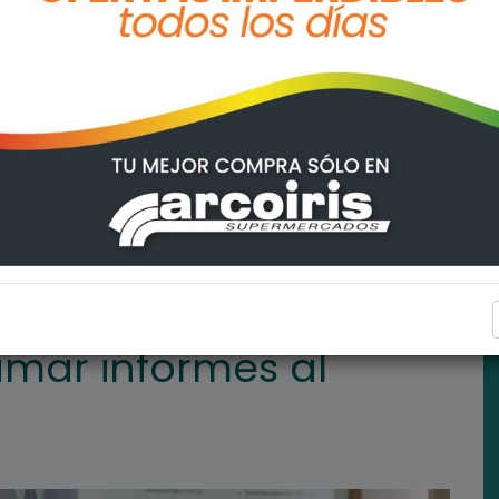
Ejecutivo
ARROYO SECO
lamar informes al