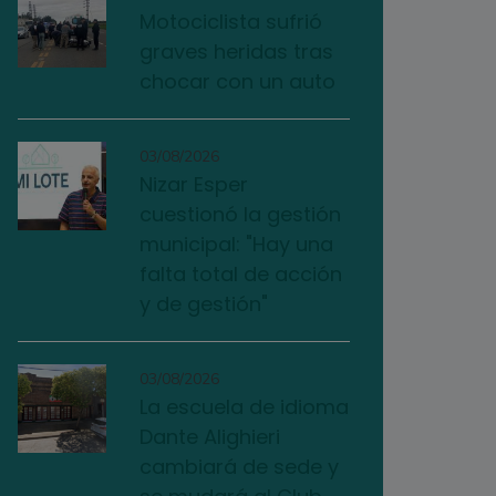
Motociclista sufrió
graves heridas tras
chocar con un auto
03/08/2026
Nizar Esper
cuestionó la gestión
municipal: "Hay una
falta total de acción
y de gestión"
03/08/2026
La escuela de idioma
Dante Alighieri
cambiará de sede y