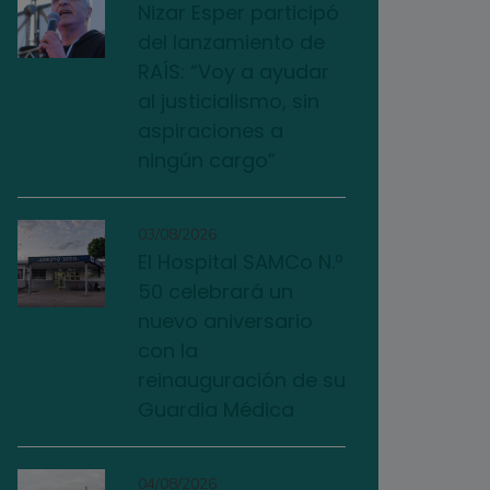
Nizar Esper participó
del lanzamiento de
RAÍS: “Voy a ayudar
al justicialismo, sin
aspiraciones a
ningún cargo”
03/08/2026
El Hospital SAMCo N.º
50 celebrará un
nuevo aniversario
con la
reinauguración de su
Guardia Médica
04/08/2026