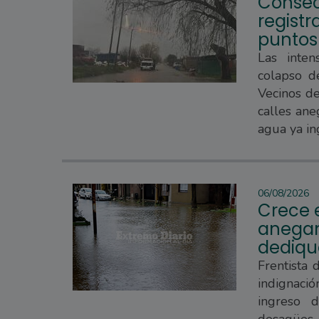
Consec
regist
puntos
Las inten
colapso d
Vecinos d
calles ane
agua ya in
06/08/2026
Crece e
anegam
dedique
Frentista 
indignaci
ingreso 
desagües 