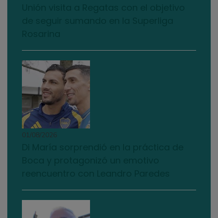
Unión visita a Regatas con el objetivo
de seguir sumando en la Superliga
Rosarina
01/08/2026
Di María sorprendió en la práctica de
Boca y protagonizó un emotivo
reencuentro con Leandro Paredes