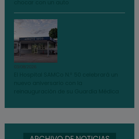
chocar con un auto
03/08/2026
El Hospital SAMCo N.º 50 celebrará un
nuevo aniversario con la
reinauguración de su Guardia Médica
ARCHIVO DE NOTICIAS