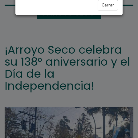
Cerrar
ARROYO SECO
¡Arroyo Seco celebra
su 138° aniversario y el
Día de la
Independencia!