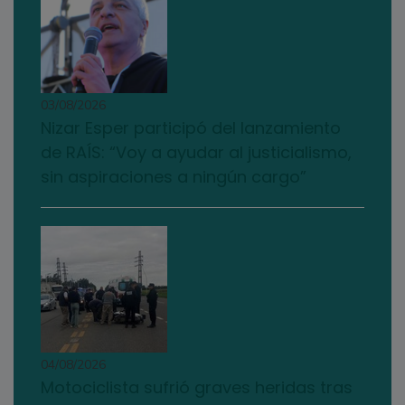
03/08/2026
Nizar Esper participó del lanzamiento
de RAÍS: “Voy a ayudar al justicialismo,
sin aspiraciones a ningún cargo”
04/08/2026
Motociclista sufrió graves heridas tras