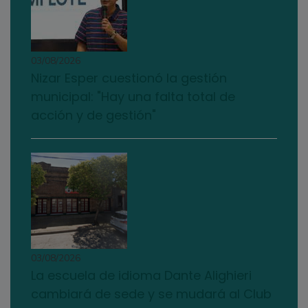
03/08/2026
Nizar Esper cuestionó la gestión
municipal: "Hay una falta total de
acción y de gestión"
03/08/2026
La escuela de idioma Dante Alighieri
cambiará de sede y se mudará al Club