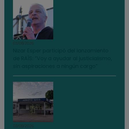
03/08/2026
Nizar Esper participó del lanzamiento
de RAÍS: “Voy a ayudar al justicialismo,
sin aspiraciones a ningún cargo”
03/08/2026