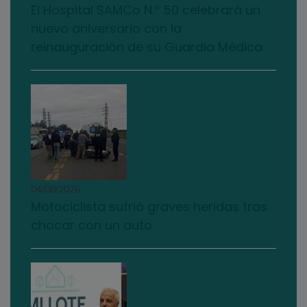
El Hospital SAMCo N.º 50 celebrará un
nuevo aniversario con la
reinauguración de su Guardia Médica
04/08/2026
Motociclista sufrió graves heridas tras
chocar con un auto