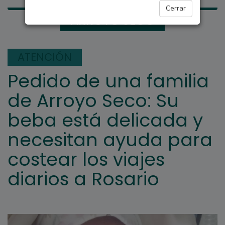
Cerrar
ARROYO SECO
ATENCIÓN
Pedido de una familia
de Arroyo Seco: Su
beba está delicada y
necesitan ayuda para
costear los viajes
diarios a Rosario