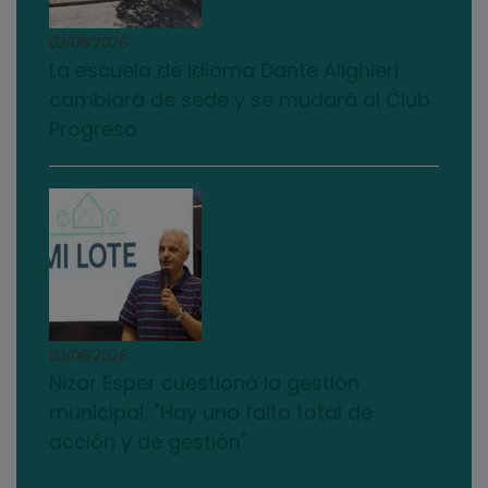
03/08/2026
La escuela de idioma Dante Alighieri
cambiará de sede y se mudará al Club
Progreso
03/08/2026
Nizar Esper cuestionó la gestión
municipal: "Hay una falta total de
acción y de gestión"