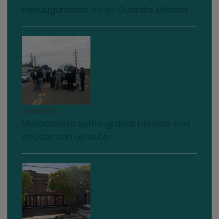
reinauguración de su Guardia Médica
04/08/2026
Motociclista sufrió graves heridas tras
chocar con un auto