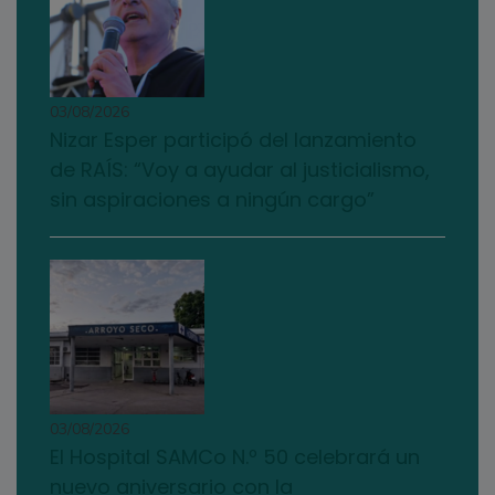
03/08/2026
Nizar Esper participó del lanzamiento
de RAÍS: “Voy a ayudar al justicialismo,
sin aspiraciones a ningún cargo”
03/08/2026
El Hospital SAMCo N.º 50 celebrará un
nuevo aniversario con la