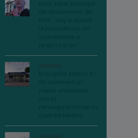
Nizar Esper participó
del lanzamiento de
RAÍS: “Voy a ayudar
al justicialismo, sin
aspiraciones a
ningún cargo”
03/08/2026
El Hospital SAMCo N.º
50 celebrará un
nuevo aniversario
con la
reinauguración de su
Guardia Médica
04/08/2026