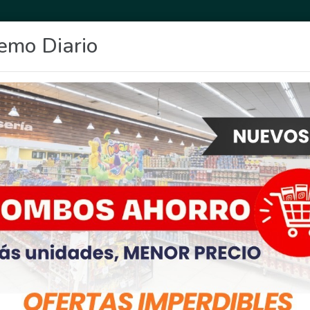
emo Diario
OCIO
DEPORTES
FIGHIERA
GENERAL LAGOS
POLICIALES
RE