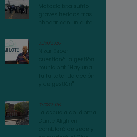
Motociclista sufrió
graves heridas tras
chocar con un auto
03/08/2026
Nizar Esper
cuestionó la gestión
municipal: "Hay una
falta total de acción
y de gestión"
03/08/2026
La escuela de idioma
Dante Alighieri
cambiará de sede y