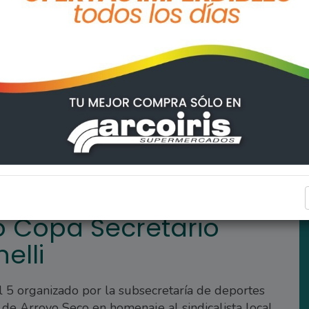
eneral Juan Marinelli
ARROYO SECO
 Copa Secretario
elli
ol 5 organizado por la subsecretaría de deportes
de Arroyo Seco en homenaje al sindicalista local