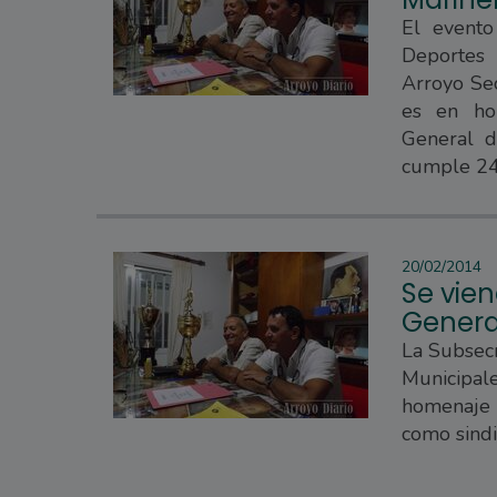
El evento
Deportes 
Arroyo Sec
es en hom
General d
cumple 24 
20/02/2014
Se vien
General
La Subsecr
Municipa
homenaje a
como sindic