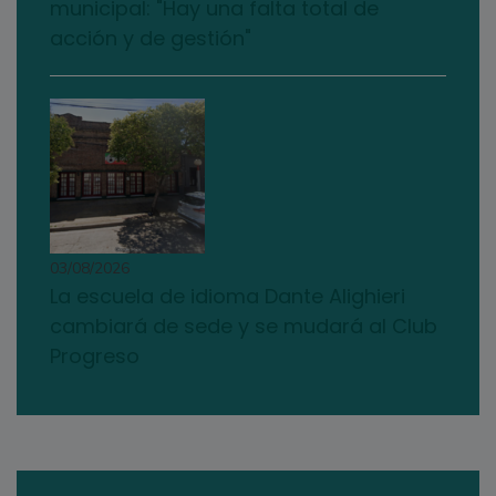
municipal: "Hay una falta total de
acción y de gestión"
03/08/2026
La escuela de idioma Dante Alighieri
cambiará de sede y se mudará al Club
Progreso