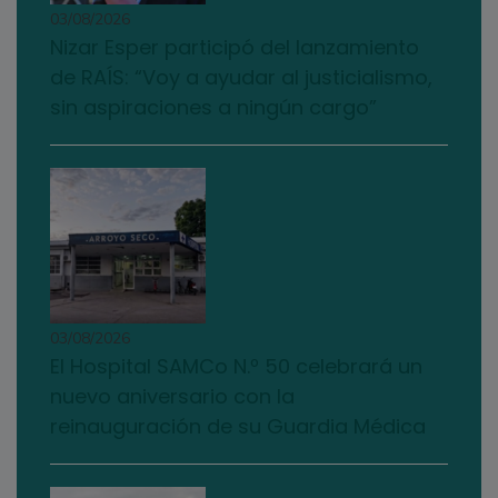
03/08/2026
Nizar Esper participó del lanzamiento
de RAÍS: “Voy a ayudar al justicialismo,
sin aspiraciones a ningún cargo”
03/08/2026
El Hospital SAMCo N.º 50 celebrará un
nuevo aniversario con la
reinauguración de su Guardia Médica