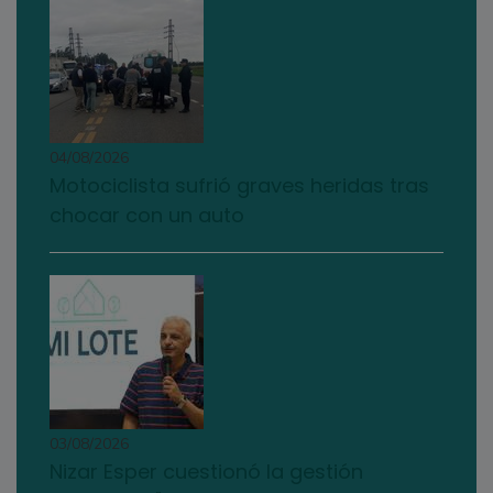
04/08/2026
Motociclista sufrió graves heridas tras
chocar con un auto
03/08/2026
Nizar Esper cuestionó la gestión