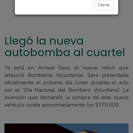
ARROYO SECO
Cerrar
Llegó la nueva
autobomba al cuartel
Ya está en Arroyo Seco el nuevo móvil que
adquirió Bomberos Voluntarios. Será presentada
oficialmente el próximo día lunes durante el acto
por el “Día Nacional del Bombero Voluntario”. La
inversión que demandó la compra de este nuevo
vehículo ronda aproximadamente los $370.000.