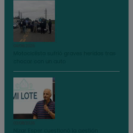
04/08/2026
Motociclista sufrió graves heridas tras
chocar con un auto
03/08/2026
Nizar Esper cuestionó la gestión