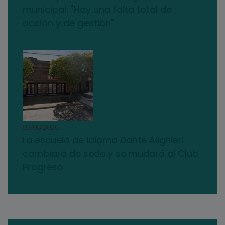
municipal: "Hay una falta total de
acción y de gestión"
03/08/2026
La escuela de idioma Dante Alighieri
cambiará de sede y se mudará al Club
Progreso