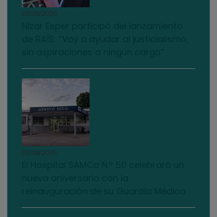
03/08/2026
Nizar Esper participó del lanzamiento
de RAÍS: “Voy a ayudar al justicialismo,
sin aspiraciones a ningún cargo”
03/08/2026
El Hospital SAMCo N.º 50 celebrará un
nuevo aniversario con la
reinauguración de su Guardia Médica