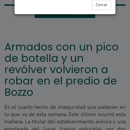
Cerrar
ARROYO SECO
Armados con un pico
de botella y un
revólver volvieron a
robar en el predio de
Bozzo
Es el cuarto hecho de inseguridad que padecen en
lo que va de esta semana. Este último ocurrió esta
mañana. La titular del establecimiento avícola y una
empleada del lugar fueron reducidas por dos