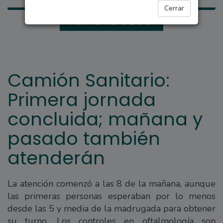
Cerrar
ARROYO SECO
Camión Sanitario:
Primera jornada
concluida; mañana y
pasado también
atenderán
La atención comenzó a las 8 de la mañana, aunque
las primeras personas esperaban por lo menos
desde las 5 y media de la madrugada para obtener
su turno. Los controles en oftalmología son