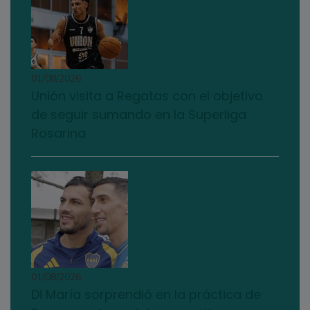
01/08/2026
Unión visita a Regatas con el objetivo
de seguir sumando en la Superliga
Rosarina
01/08/2026
Di María sorprendió en la práctica de