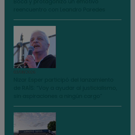
Boca y protagonizó un emotivo
reencuentro con Leandro Paredes
03/08/2026
Nizar Esper participó del lanzamiento
de RAÍS: “Voy a ayudar al justicialismo,
sin aspiraciones a ningún cargo”