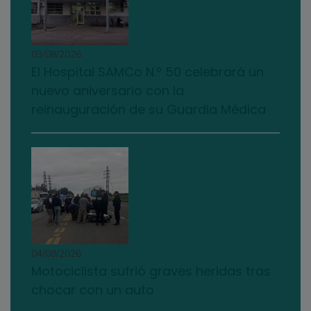
03/08/2026
El Hospital SAMCo N.º 50 celebrará un
nuevo aniversario con la
reinauguración de su Guardia Médica
04/08/2026
Motociclista sufrió graves heridas tras
chocar con un auto