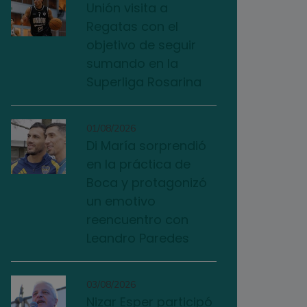
Unión visita a
Regatas con el
objetivo de seguir
sumando en la
Superliga Rosarina
01/08/2026
Di María sorprendió
en la práctica de
Boca y protagonizó
un emotivo
reencuentro con
Leandro Paredes
03/08/2026
Nizar Esper participó