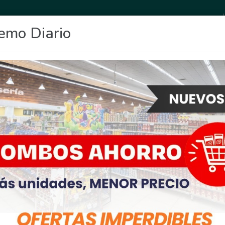
emo Diario
OCIO
DEPORTES
FIGHIERA
GENERAL LAGOS
POLICIALES
RE