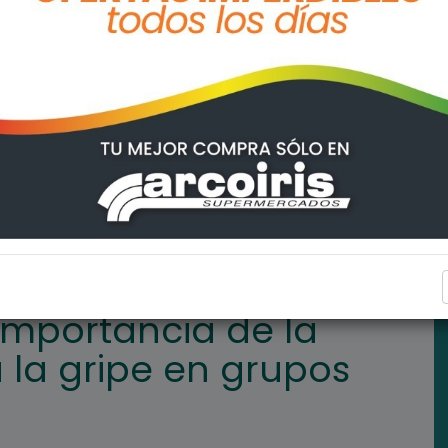
a vacunación contra la gripe en grupos de riesgo
ARROYO SECO
 importancia de la
 la gripe en grupos