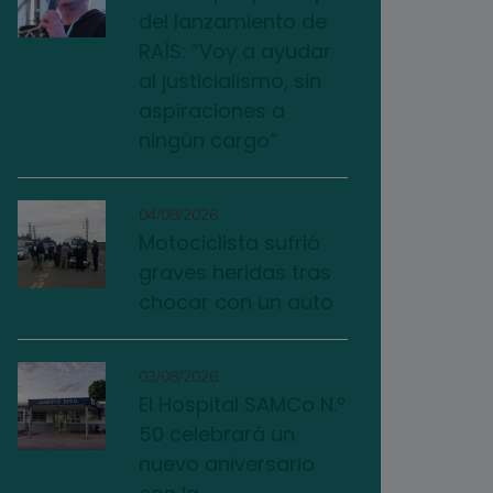
del lanzamiento de
RAÍS: “Voy a ayudar
al justicialismo, sin
aspiraciones a
ningún cargo”
04/08/2026
Motociclista sufrió
graves heridas tras
chocar con un auto
03/08/2026
El Hospital SAMCo N.º
50 celebrará un
nuevo aniversario