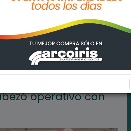
 resultado positivo
ARROYO SECO
bezó operativo con