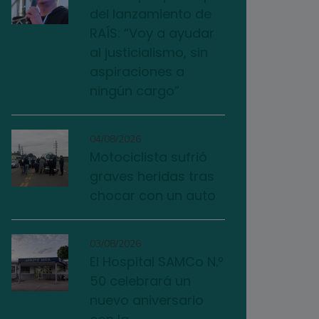
del lanzamiento de
RAÍS: “Voy a ayudar
al justicialismo, sin
aspiraciones a
ningún cargo”
04/08/2026
Motociclista sufrió
graves heridas tras
chocar con un auto
03/08/2026
El Hospital SAMCo N.º
50 celebrará un
nuevo aniversario