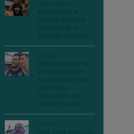
Unión visita a
Regatas con el
objetivo de seguir
sumando en la
Superliga Rosarina
01/08/2026
Di María sorprendió
en la práctica de
Boca y protagonizó
un emotivo
reencuentro con
Leandro Paredes
03/08/2026
Nizar Esper participó