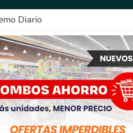
emo Diario
OCIO
DEPORTES
FIGHIERA
GENERAL LAGOS
POLICIALES
RE