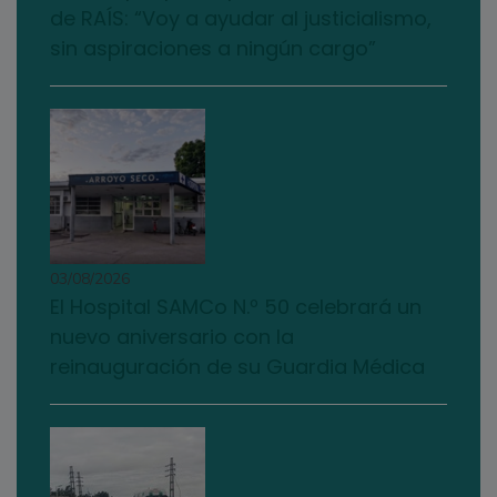
de RAÍS: “Voy a ayudar al justicialismo,
sin aspiraciones a ningún cargo”
03/08/2026
El Hospital SAMCo N.º 50 celebrará un
nuevo aniversario con la
reinauguración de su Guardia Médica