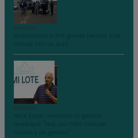
04/08/2026
Motociclista sufrió graves heridas tras
chocar con un auto
03/08/2026
Nizar Esper cuestionó la gestión
municipal: "Hay una falta total de
acción y de gestión"